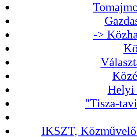
Tomajmon
Gazdas
-> Közha
Kö
Választ
Közé
Helyi
"Tisza-tav
IKSZT, Közművelőd