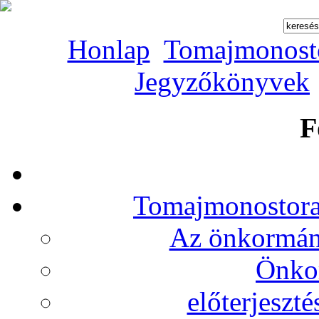
Honlap
Tomajmonost
Jegyzőkönyvek
F
Tomajmonostora
Az önkormány
Önko
előterjeszt