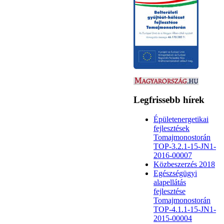
Legfrissebb hírek
Épületenergetikai
fejlesztések
Tomajmonostorán
TOP-3.2.1-15-JN1-
2016-00007
Közbeszerzés 2018
Egészségügyi
alapellátás
fejlesztése
Tomajmonostorán
TOP-4.1.1-15-JN1-
2015-00004