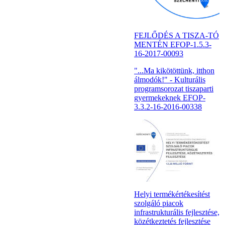
FEJLŐDÉS A TISZA-TÓ
MENTÉN EFOP-1.5.3-
16-2017-00093
"...Ma kikötöttünk, itthon
álmodók!" - Kulturális
programsorozat tiszaparti
gyermekeknek EFOP-
3.3.2-16-2016-00338
Helyi termékértékesítést
szolgáló piacok
infrastrukturális fejlesztése,
közétkeztetés fejlesztése