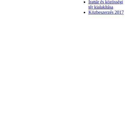
Irattár és közösségi
tér kialakítása
Közbeszerzés 2017