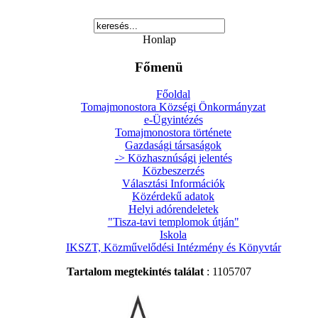
Honlap
Főmenü
Főoldal
Tomajmonostora Községi Önkormányzat
e-Ügyintézés
Tomajmonostora története
Gazdasági társaságok
-> Közhasznúsági jelentés
Közbeszerzés
Választási Információk
Közérdekű adatok
Helyi adórendeletek
"Tisza-tavi templomok útján"
Iskola
IKSZT, Közművelődési Intézmény és Könyvtár
Tartalom megtekintés találat
: 1105707