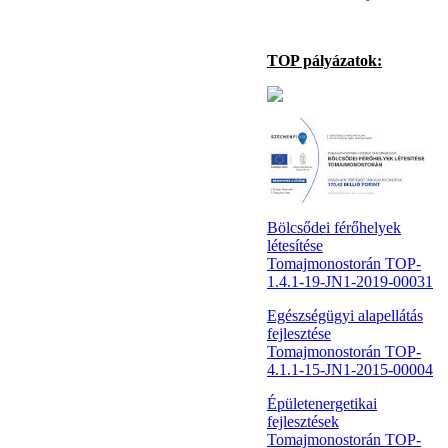
TOP pályázatok:
Bölcsődei férőhelyek
létesítése
Tomajmonostorán TOP-
1.4.1-19-JN1-2019-00031
Egészségügyi alapellátás
fejlesztése
Tomajmonostorán TOP-
4.1.1-15-JN1-2015-00004
Épületenergetikai
fejlesztések
Tomajmonostorán TOP-