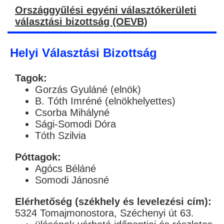
Országgyűlési egyéni választókerületi
választási bizottság (OEVB)
Helyi Választási Bizottság
Tagok:
Gorzás Gyuláné (elnök)
B. Tóth Imréné (elnökhelyettes)
Csorba Mihályné
Sági-Somodi Dóra
Tóth Szilvia
Póttagok:
Agócs Béláné
Somodi Jánosné
Elérhetőség (székhely és levelezési cím):
5324 Tomajmonostora, Széchenyi út 63.