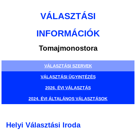
VÁLASZTÁSI
INFORMÁCIÓK
Tomajmonostora
VÁLASZTÁSI SZERVEK
VÁLASZTÁSI ÜGYINTÉZÉS
2026. ÉVI VÁLASZTÁS
2024. ÉVI ÁLTALÁNOS VÁLASZTÁSOK
Helyi Választási Iroda