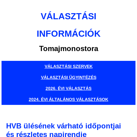
VÁLASZTÁSI
INFORMÁCIÓK
Tomajmonostora
VÁLASZTÁSI SZERVEK
VÁLASZTÁSI ÜGYINTÉZÉS
2026. ÉVI VÁLASZTÁS
2024. ÉVI ÁLTALÁNOS VÁLASZTÁSOK
HVB ülésének várható időpontjai
és részletes napirendje