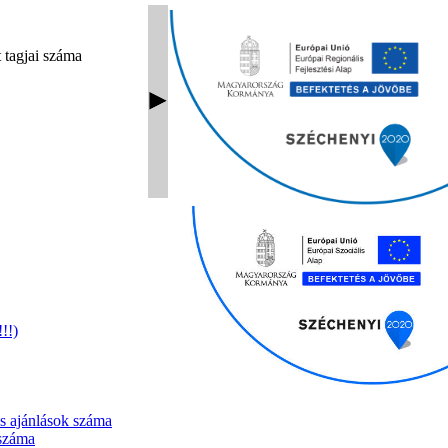
 tagjai száma
!!)
es ajánlások száma
 száma