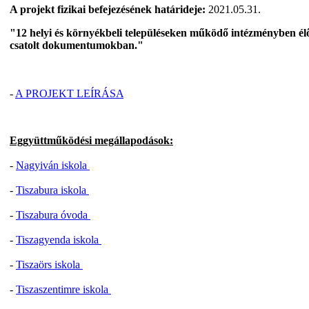
A projekt fizikai befejezésének határideje:
2021.05.31.
"12 helyi és környékbeli településeken működő intézményben élő 
csatolt dokumentumokban."
-
A PROJEKT LEÍRÁSA
Eggyüttműködési megállapodások:
-
Nagyiván iskola
-
Tiszabura iskola
-
Tiszabura óvoda
-
Tiszagyenda iskola
-
Tiszaörs iskola
-
Tiszaszentimre iskola