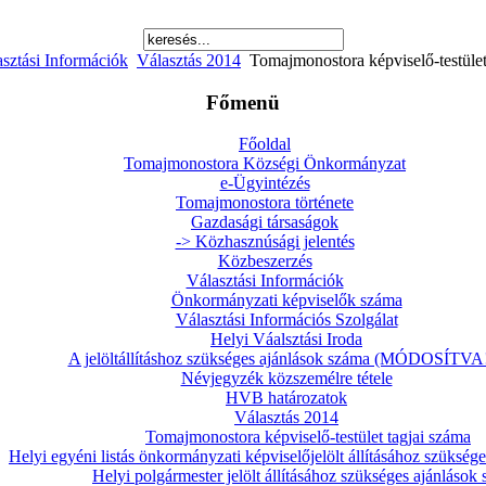
sztási Információk
Választás 2014
Tomajmonostora képviselő-testület
Főmenü
Főoldal
Tomajmonostora Községi Önkormányzat
e-Ügyintézés
Tomajmonostora története
Gazdasági társaságok
-> Közhasznúsági jelentés
Közbeszerzés
Választási Információk
Önkormányzati képviselők száma
Választási Információs Szolgálat
Helyi Váalsztási Iroda
A jelöltállításhoz szükséges ajánlások száma (MÓDOSÍTVA!
Névjegyzék közszemélre tétele
HVB határozatok
Választás 2014
Tomajmonostora képviselő-testület tagjai száma
Helyi egyéni listás önkormányzati képviselőjelölt állításához szükség
Helyi polgármester jelölt állításához szükséges ajánlások