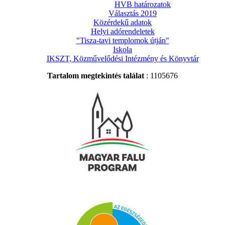
HVB határozatok
Választás 2019
Közérdekű adatok
Helyi adórendeletek
"Tisza-tavi templomok útján"
Iskola
IKSZT, Közművelődési Intézmény és Könyvtár
Tartalom megtekintés találat
: 1105676