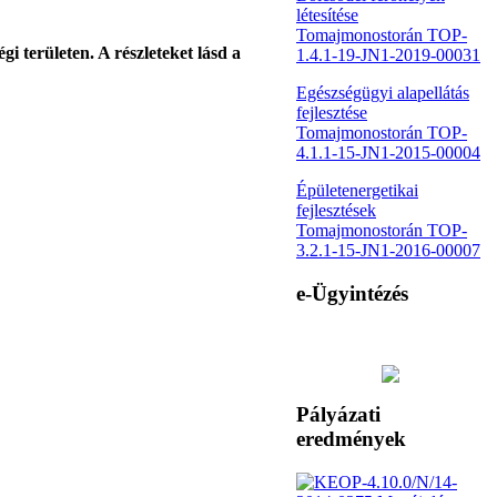
létesítése
Tomajmonostorán TOP-
 területen. A részleteket lásd a
1.4.1-19-JN1-2019-00031
Egészségügyi alapellátás
fejlesztése
Tomajmonostorán TOP-
4.1.1-15-JN1-2015-00004
Épületenergetikai
fejlesztések
Tomajmonostorán TOP-
3.2.1-15-JN1-2016-00007
e-Ügyintézés
Pályázati
eredmények