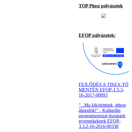
TOP Plusz pályázatok
EFOP pályázatok:
FEJLŐDÉS A TISZA-TÓ
MENTÉN EFOP-1.5.3-
16-2017-00093
"...Ma kikötöttünk, itthon
álmodók!" - Kulturális
programsorozat tiszaparti
gyermekeknek EFOP-
3.3.2-16-2016-00338