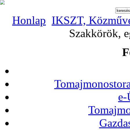
Honlap
IKSZT, Közművel
Szakkörök, e
F
Tomajmonostora
e-
Tomajmon
Gazdas