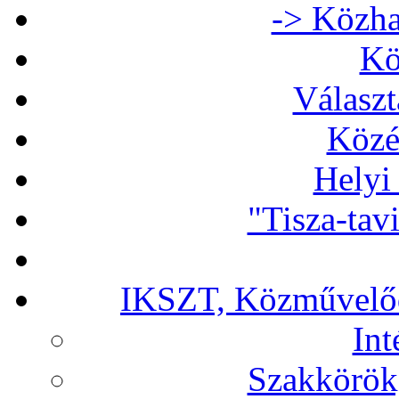
-> Közha
Kö
Választ
Közé
Helyi
"Tisza-tav
IKSZT, Közművelőd
In
Szakkörök,