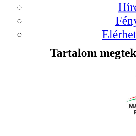
Hír
Fén
Elérhet
Tartalom megteki