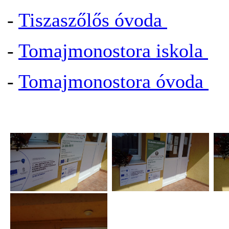
-
Tiszaszőlős óvoda
-
Tomajmonostora iskola
-
Tomajmonostora óvoda