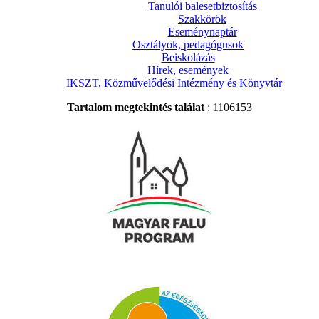
Tanulói balesetbiztosítás
Szakkörök
Eseménynaptár
Osztályok, pedagógusok
Beiskolázás
Hírek, események
IKSZT, Közművelődési Intézmény és Könyvtár
Tartalom megtekintés találat
: 1106153