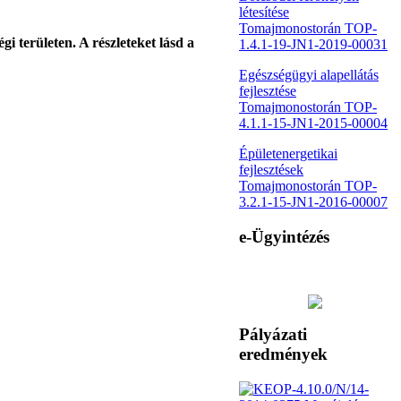
létesítése
Tomajmonostorán TOP-
 területen. A részleteket lásd a
1.4.1-19-JN1-2019-00031
Egészségügyi alapellátás
fejlesztése
Tomajmonostorán TOP-
4.1.1-15-JN1-2015-00004
Épületenergetikai
fejlesztések
Tomajmonostorán TOP-
3.2.1-15-JN1-2016-00007
e-Ügyintézés
Pályázati
eredmények