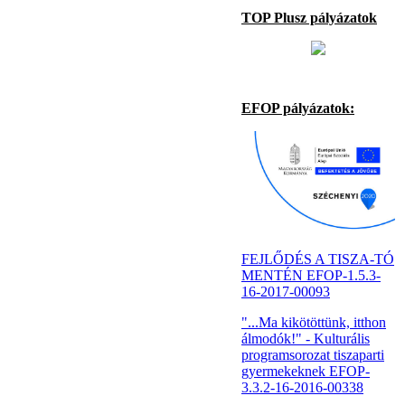
TOP Plusz pályázatok
EFOP pályázatok:
FEJLŐDÉS A TISZA-TÓ
MENTÉN EFOP-1.5.3-
16-2017-00093
"...Ma kikötöttünk, itthon
álmodók!" - Kulturális
programsorozat tiszaparti
gyermekeknek EFOP-
3.3.2-16-2016-00338