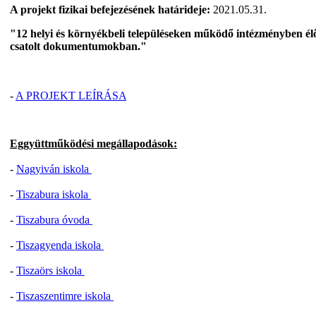
A projekt fizikai befejezésének határideje:
2021.05.31.
"12 helyi és környékbeli településeken működő intézményben élő 
csatolt dokumentumokban."
-
A PROJEKT LEÍRÁSA
Eggyüttműködési megállapodások:
-
Nagyiván iskola
-
Tiszabura iskola
-
Tiszabura óvoda
-
Tiszagyenda iskola
-
Tiszaörs iskola
-
Tiszaszentimre iskola