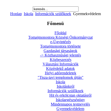
Honlap
Iskola
Információk szülőknek
Gyermekvédelem
Főmenü
Főoldal
Tomajmonostora Községi Önkormányzat
e-Ügyintézés
Tomajmonostora története
Gazdasági társaságok
-> Közhasznúsági jelentés
Közbeszerzés
Választási Információk
Közérdekű adatok
Helyi adórendeletek
"Tisza-tavi templomok útján"
Iskola
Iskolánkról
Információk szülőknek
Hit és erkölcstan oktatásról
Iskolaegészségügy
Mindennapos testnevelés
Gyermekvédelem