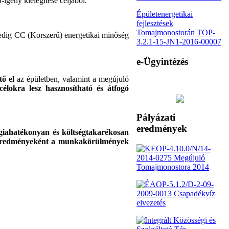
igény kielégítése céljából.
Épületenergetikai
fejlesztések
Tomajmonostorán TOP-
edig CC (Korszerű) energetikai minőség
3.2.1-15-JN1-2016-00007
e-Ügyintézés
ő el
az épületben, valamint a megújuló
élokra lesz hasznosítható és átfogó
Pályázati
eredmények
rgiahatékonyan és költségtakarékosan
ás eredményeként a munkakörülmények