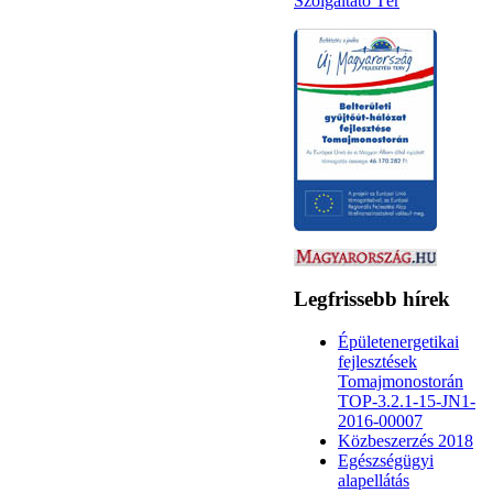
Legfrissebb hírek
Épületenergetikai
fejlesztések
Tomajmonostorán
TOP-3.2.1-15-JN1-
2016-00007
Közbeszerzés 2018
Egészségügyi
alapellátás