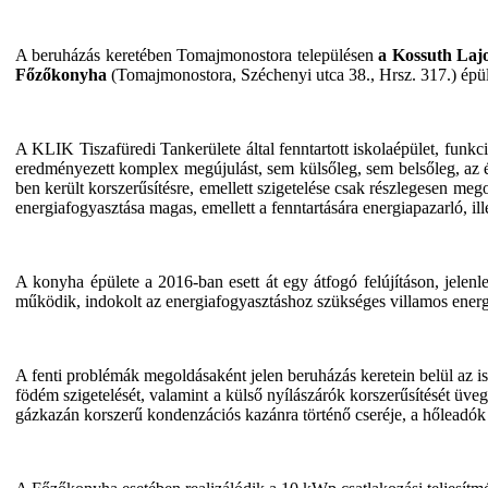
A beruházás keretében Tomajmonostora településen
a Kossuth Laj
Főzőkonyha
(Tomajmonostora, Széchenyi utca 38., Hrsz. 317.) épüle
A KLIK Tiszafüredi Tankerülete által fenntartott iskolaépület, funkc
eredményezett komplex megújulást, sem külsőleg, sem belsőleg, az ép
ben került korszerűsítésre, emellett szigetelése csak részlegesen meg
energiafogyasztása magas, emellett a fenntartására energiapazarló, ille
A konyha épülete a 2016-ban esett át egy átfogó felújításon, jelen
működik, indokolt az energiafogyasztáshoz szükséges villamos energi
A fenti problémák megoldásaként jelen beruházás keretein belül az is
födém szigetelését, valamint a külső nyílászárók korszerűsítését üve
gázkazán korszerű kondenzációs kazánra történő cseréje, a hőleadók cs