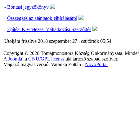
-
Bontási jegyzőkönyv
-
Összegzés az ajánlatok-elbírálásáról
-
Építési Kivitelezési Vállalkozási Szerződés
Utoljára frissítve 2018 szeptember 27., csütörtök 05:54
Copyright © 2026 Tomajmonostora Község Önkormányzata. Minden j
A
Joomla!
a
GNU/GPL licensz
alá tartozó szabad szoftver.
Magázó magyar verzió: Varanka Zoltán -
NovoPortal