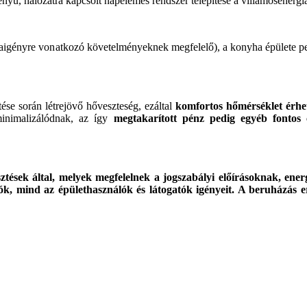
yű, hálózatra kapcsolt napelemes rendszer telepítése a villamosenergia-
giaigényre vonatkozó követelményeknek megfelelő), a konyha épülete p
ése során létrejövő hőveszteség, ezáltal
komfortos hőmérséklet érhet
 minimalizálódnak, az így
megtakarított pénz pedig egyéb fontos c
ztések által, melyek megfelelnek a jogszabályi előírásoknak, ene
ozók, mind az épülethasználók és látogatók igényeit. A beruház