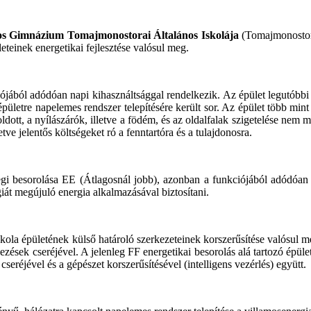
os Gimnázium Tomajmonostorai Általános Iskolája
(Tomajmonostora
teinek energetikai fejlesztése valósul meg.
iójából adódóan napi kihasználtsággal rendelkezik. Az épület legutóbbi 
ületre napelemes rendszer telepítésére került sor. Az épület több mint
oldott, a nyílászárók, illetve a födém, és az oldalfalak szigetelése nem
tve jelentős költségeket ró a fenntartóra és a tulajdonosra.
legi besorolása EE (Átlagosnál jobb), azonban a funkciójából adódóan j
át megújuló energia alkalmazásával biztosítani.
kola épületének külső határoló szerkezeteinek korszerűsítése valósul meg
gezések cseréjével. A jelenleg FF energetikai besorolás alá tartozó épü
eréjével és a gépészet korszerűsítésével (intelligens vezérlés) együtt.