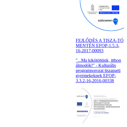
FEJLŐDÉS A TISZA-TÓ
MENTÉN EFOP-1.5.3-
16-2017-00093
"...Ma kikötöttünk, itthon
álmodók!" - Kulturális
programsorozat tiszaparti
gyermekeknek EFOP-
3.3.2-16-2016-00338