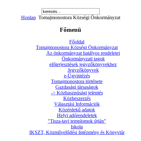
Honlap
Tomajmonostora Községi Önkormányzat
Főmenü
Főoldal
Tomajmonostora Községi Önkormányzat
Az önkormányzat hatályos rendeletei
Önkormányzati tagok
előterjesztések jegyzőkönyvekhez
Jegyzőkönyvek
e-Ügyintézés
Tomajmonostora története
Gazdasági társaságok
-> Közhasznúsági jelentés
Közbeszerzés
Választási Információk
Közérdekű adatok
Helyi adórendeletek
"Tisza-tavi templomok útján"
Iskola
IKSZT, Közművelődési Intézmény és Könyvtár