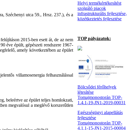
Helyi termékértékesítést
szolgáló piacok
infrastrukturális fejlesztése,
, Széchenyi utca 59., Hrsz. 237.), és a
közétkeztetés fejlesztése
TOP pályázatok:
felújításon 2015-ben esett át, de az nem
 90 éve épült, gépészeti rendszere 1967-
 megfelelő, amely következtében az épület
elentős villamosenergia felhasználással
Bölcsődei férőhelyek
létesítése
Tomajmonostorán TOP-
, beleértve az épület teljes homlokzati,
1.4.1-19-JN1-2019-00031
letben megvalósul a meglévő korszerűtlen
Egészségügyi alapellátás
fejlesztése
Tomajmonostorán TOP-
4.1.1-15-JN1-2015-00004