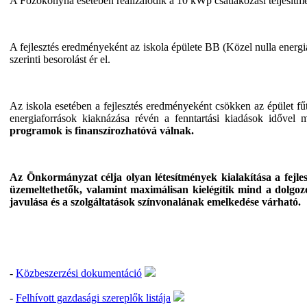
A Főzőkonyha esetében realizálódik a 10 kWp csatlakozási teljesítmén
A fejlesztés eredményeként az iskola épülete BB (Közel nulla ener
szerinti besorolást ér el.
Az iskola esetében a fejlesztés eredményeként csökken az épület fűt
energiaforrások kiaknázása révén a fenntartási kiadások idővel
programok is finanszírozhatóvá válnak.
Az Önkormányzat célja olyan létesítmények kialakítása a fejles
üzemeltethetők, valamint maximálisan kielégítik mind a dolg
javulása és a szolgáltatások színvonalának emelkedése várható.
-
Közbeszerzési dokumentáció
-
Felhívott gazdasági szereplők listája