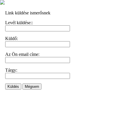
Link küldése ismerősnek
Levél küldése::
Küldő:
Az Ön email címe:
Tárgy:
Küldés
Mégsem