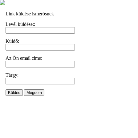
Link küldése ismerősnek
Levél küldése::
Küldő:
Az Ön email címe:
Tárgy:
Küldés
Mégsem