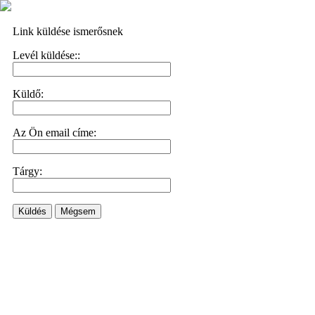
Link küldése ismerősnek
Levél küldése::
Küldő:
Az Ön email címe:
Tárgy:
Küldés
Mégsem