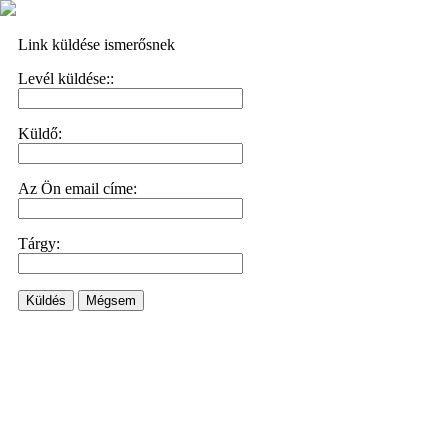
Link küldése ismerősnek
Levél küldése::
Küldő:
Az Ön email címe:
Tárgy:
Küldés
Mégsem