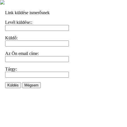
Link küldése ismerősnek
Levél küldése::
Küldő:
Az Ön email címe:
Tárgy:
Küldés
Mégsem