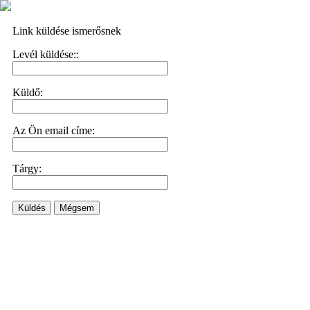
Link küldése ismerősnek
Levél küldése::
Küldő:
Az Ön email címe:
Tárgy:
Küldés
Mégsem