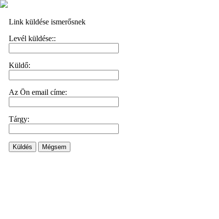
Link küldése ismerősnek
Levél küldése::
Küldő:
Az Ön email címe:
Tárgy:
Küldés
Mégsem