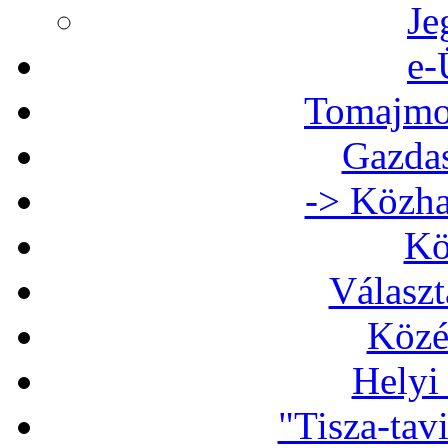
Je
e-
Tomajmon
Gazdas
-> Közha
Kö
Választ
Közé
Helyi
"Tisza-tav