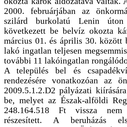
okozta károk áldozatává váltak. 
2000. februárjában az önkormá
szilárd burkolatú Lenin úton
következett be belvíz okozta k
március 01. és április 30. között
lakó ingatlan teljesen megsemmis
további 11 lakóingatlan rongálódo
A település bel és csapadékví
rendezésére vonatkozóan az 
2009.5.1.2.D2 pályázati kiírására
be, melyet az Észak-alföldi Regi
248.164.518 Ft vissza nem t
részesített. A beruházás els