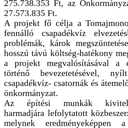
275.738.353 Ft, az Önkormányza
27.573.835 Ft.
A projekt fő célja a Tomajmono
fennálló csapadékvíz elvezeté
problémák, károk megszüntetése
hosszú távú költség-hatékony meg
a projekt megvalósításával a 
történő bevezetetésével, nyí
csapadékvíz- csatornák és átemelő
önkormányzat.
Az építési munkák kivitelez
harmadjára lefolytatott közbeszerz
melynek eredményeképpen a v