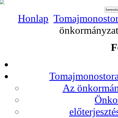
Honlap
Tomajmonostor
önkormányzat 
F
Tomajmonostora
Az önkormány
Önko
előterjeszt