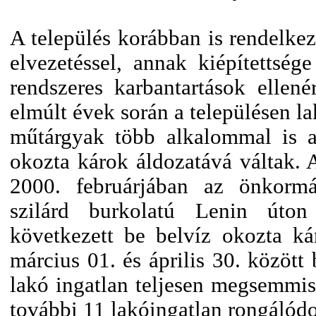
A település korábban is rendelkez
elvezetéssel, annak kiépítettsé
rendszeres karbantartások ellené
elmúlt évek során a településen la
műtárgyak több alkalommal is a
okozta károk áldozatává váltak. 
2000. februárjában az önkormá
szilárd burkolatú Lenin úton
következett be belvíz okozta k
március 01. és április 30. között
lakó ingatlan teljesen megsemmis
további 11 lakóingatlan rongálódo