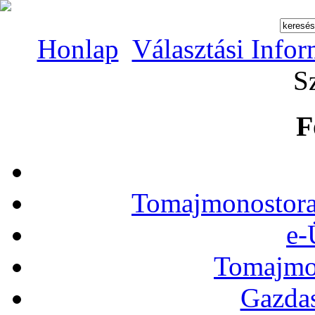
Honlap
Választási Info
S
F
Tomajmonostora
e-
Tomajmon
Gazdas