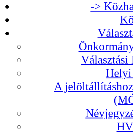
-> Közha
Kö
Választ
Önkormányz
Választási
Helyi
A jelöltállításh
(MÓ
Névjegyzé
HVB