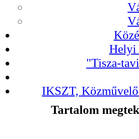
Vá
Vá
Közé
Helyi
"Tisza-tav
IKSZT, Közművelőd
Tartalom megteki