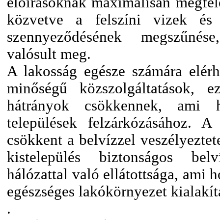
előírásoknak maximálisan megfelel
közvetve a felszíni vizek és
szennyeződésének megszűnése
valósult meg.
A lakosság egésze számára elér
minőségű közszolgáltatások, ezá
hátrányok csökkennek, ami ho
települések felzárkózásához. A
csökkent a belvízzel veszélyeztet
kistelepülés biztonságos bel
hálózattal való ellátottsága, ami 
egészséges lakókörnyezet kialakí
.