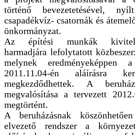
történő bevezetetésével, nyí
csapadékvíz- csatornák és átemelő
önkormányzat.
Az építési munkák kivitelez
harmadjára lefolytatott közbeszerz
melynek eredményeképpen a v
2011.11.04-én aláírásra
megkezdődhettek. A beruhá
megvalósítása a tervezett 2012
megtörtént.
A beruházásnak köszönhetően
elvezető rendszer a környezet