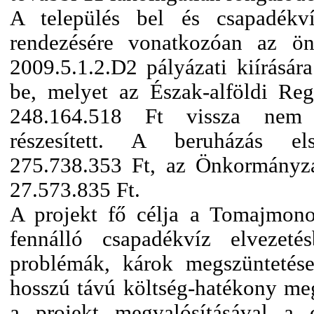
A település bel és csapadékví
rendezésére vonatkozóan az 
2009.5.1.2.D2 pályázati kiírására
be, melyet az Észak-alföldi Regi
248.164.518 Ft vissza nem t
részesített. A beruházás els
275.738.353 Ft, az Önkormányza
27.573.835 Ft.
A projekt fő célja a Tomajmono
fennálló csapadékvíz elvezeté
problémák, károk megszüntetése
hosszú távú költség-hatékony meg
a projekt megvalósításával a 