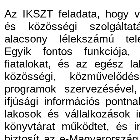
Az IKSZT feladata, hogy v
és közösségi szolgáltat
alacsony lélekszámú tel
Egyik fontos funkciója,
fiatalokat, és az egész l
közösségi, közművelődési
programok szervezésével
ifjúsági információs pontna
lakosok és vállalkozások i
könyvtárat működtet, és i
biztosít az e-Magyarország 