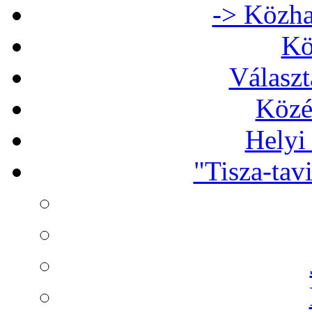
-> Közha
Kö
Választ
Közé
Helyi
"Tisza-tav