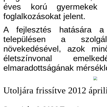
éves korú gyermekek s
foglalkozásokat jelent.
A fejlesztés hatására a
településen a szolgá
növekedésével, azok minő
életszínvonal emelk
elmaradottságának mérsékl
Utoljára frissítve 2012 ápri