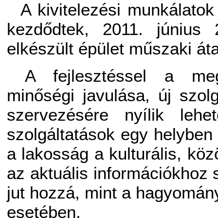
A kivitelezési munkálato
kezdődtek, 2011. június 
elkészült épület műszaki át
A fejlesztéssel a meg
minőségi javulása, új szol
szervezésére nyílik leh
szolgáltatások egy helyben 
a lakosság a kulturális, kö
az aktuális információkhoz
jut hozzá, mint a hagyomá
esetében.