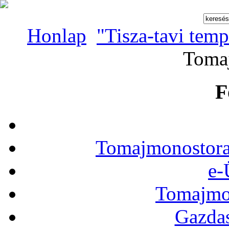
Honlap
"Tisza-tavi tem
Toma
F
Tomajmonostora
e-
Tomajmon
Gazdas