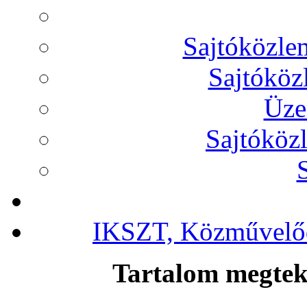
Sajtóközl
Sajtóköz
Üze
Sajtóköz
IKSZT, Közművelőd
Tartalom megteki