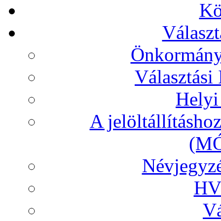
Kö
Választ
Önkormányz
Választási
Helyi
A jelöltállításh
(MÓ
Névjegyzé
HVB
Vá