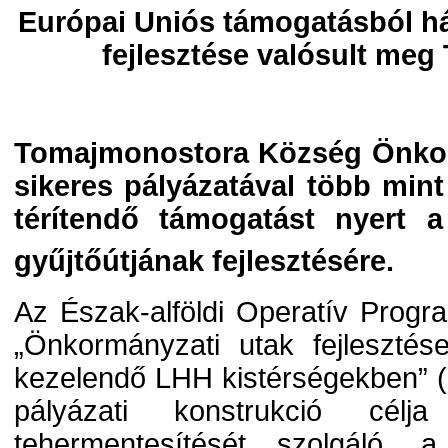
Európai Uniós támogatásból há
fejlesztése valósult me
Tomajmonostora Község Önkor
sikeres pályázatával több mint
térítendő támogatást nyert a 
gyűjtőútjának fejlesztésére.
Az Észak-alföldi Operatív Progr
„Önkormányzati utak fejleszté
kezelendő LHH kistérségekben” 
pályázati konstrukció cél
tehermentesítését szolgáló, a