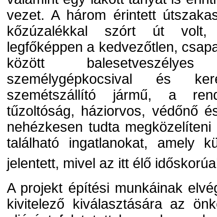
vezet. A három érintett útszakas
kőzúzalékkal szórt út volt,
legfőképpen a kedvezőtlen, csapa
között balesetveszélyes
személygépkocsival és ker
szemétszállító jármű, a ren
tűzoltóság, háziorvos, védőnő 
nehézkesen tudta megközelíteni 
található ingatlanokat, amely 
jelentett, mivel az itt élő idősko
A projekt építési munkáinak el
kivitelező kiválasztására az ö