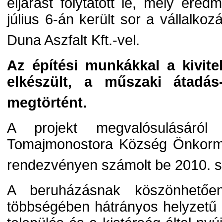
eljárást folytatott le, mely ere
július 6-án került sor a vállalko
Duna Aszfalt Kft.-vel.
Az építési munkákkal a kivitel
elkészült, a műszaki átadás-
megtörtént.
A projekt megvalósulásáról 
Tomajmonostora Község Önkorm
rendezvényen számolt be 2010. 
A beruházásnak köszönhetőe
többségében hátrányos helyzetű