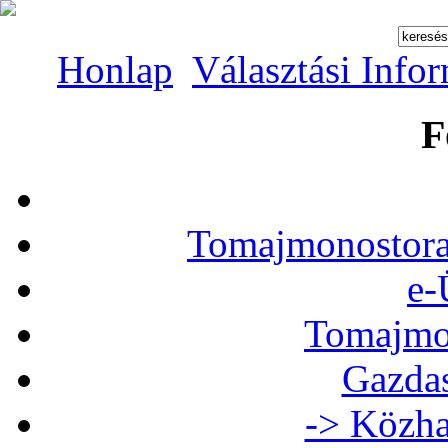
Honlap
Választási Info
F
Tomajmonostora
e-
Tomajmon
Gazdas
-> Közha