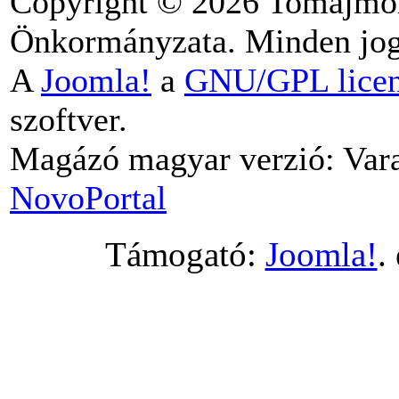
Copyright © 2026 Tomajmo
Önkormányzata. Minden jog 
A
Joomla!
a
GNU/GPL lice
szoftver.
Magázó magyar verzió: Vara
NovoPortal
Támogató:
Joomla!
.