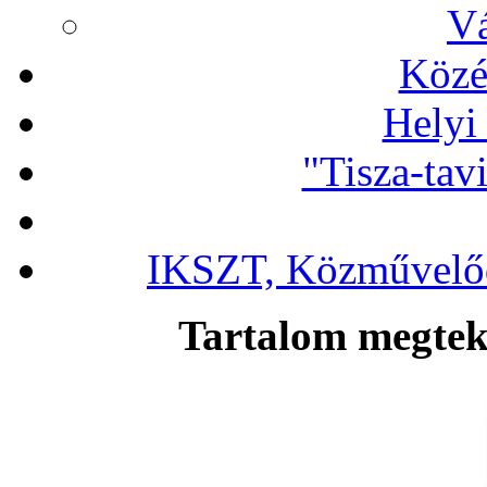
Vá
Közé
Helyi
"Tisza-tav
IKSZT, Közművelőd
Tartalom megteki