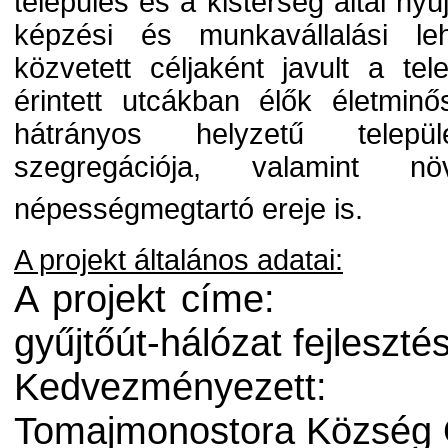
település és a kistérség által nyú
képzési és munkavállalási le
közvetett céljaként javult a tel
érintett utcákban élők életmin
hátrányos helyzetű települ
szegregációja, valamint n
népességmegtartó ereje is.
A projekt általános adatai:
A projekt címe:
gyűjtőút-hálózat fejlesz
Kedvezményezett:
Tomajmonostora Község