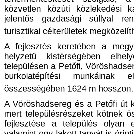
közvetlen közúti közlekedési k
jelentős gazdasági súllyal re
turisztikai célterületek megközelí
A fejlesztés keretében a megy
helyzetű kistérségében elhel
településen a Petőfi, Vöröshads
burkolatépítési munkáinak e
összességében 1624 m hosszon.
A Vöröshadsereg és a Petőfi út k
mert településrészeket kötnek 
fejlesztése a település olyan els
valamint egy lakott tanyát is éri