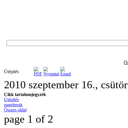
Ös
Útépítés
2010 szeptember 16., csütö
Cikk tartalomjegyzék
Útépítés
pagebreak
Összes oldal
page 1 of 2