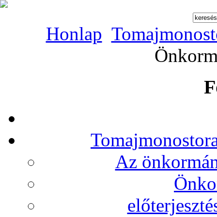
Honlap
Tomajmonost
Önkormá
F
Tomajmonostora
Az önkormány
Önko
előterjeszt