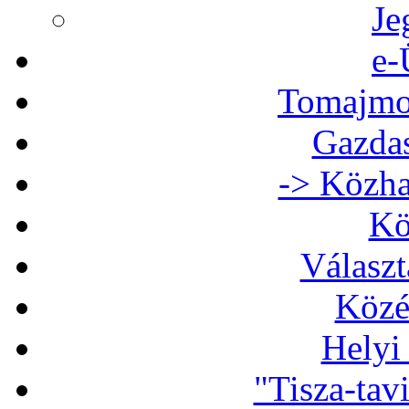
Je
e-
Tomajmon
Gazdas
-> Közha
Kö
Választ
Közé
Helyi
"Tisza-tav