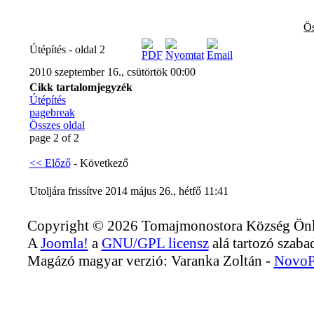
Ös
Útépítés - oldal 2
2010 szeptember 16., csütörtök 00:00
Cikk tartalomjegyzék
Útépítés
pagebreak
Összes oldal
page 2 of 2
<< Előző
- Következő
Utoljára frissítve 2014 május 26., hétfő 11:41
Copyright © 2026 Tomajmonostora Község Önko
A
Joomla!
a
GNU/GPL licensz
alá tartozó szabad
Magázó magyar verzió: Varanka Zoltán -
NovoP