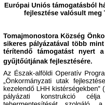
Európai Uniós támogatásból há
fejlesztése valósult me
Tomajmonostora Község Önkor
sikeres pályázatával több mint
térítendő támogatást nyert a 
gyűjtőútjának fejlesztésére.
Az Észak-alföldi Operatív Progr
„Önkormányzati utak fejleszté
kezelendő LHH kistérségekben” 
pályázati konstrukció cél
tehermentesítését szolgáló, a