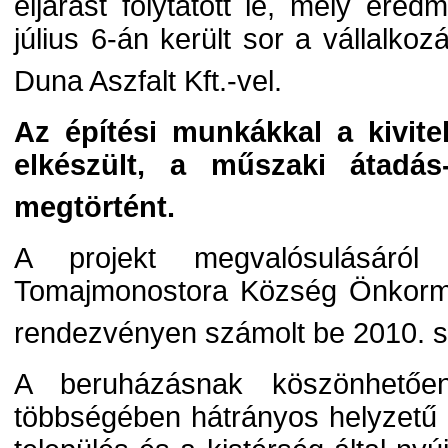
eljárást folytatott le, mely ere
július 6-án került sor a vállalko
Duna Aszfalt Kft.-vel.
Az építési munkákkal a kivitel
elkészült, a műszaki átadás-
megtörtént.
A projekt megvalósulásáról 
Tomajmonostora Község Önkorm
rendezvényen számolt be 2010. 
A beruházásnak köszönhetőe
többségében hátrányos helyzetű