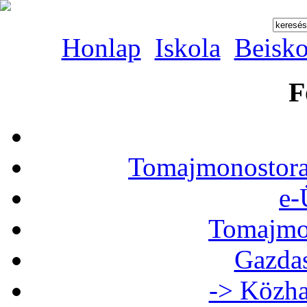
Honlap
Iskola
Beisko
F
Tomajmonostora
e-
Tomajmon
Gazdas
-> Közha