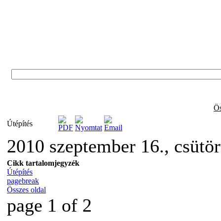
Ös
Útépítés
2010 szeptember 16., csütö
Cikk tartalomjegyzék
Útépítés
pagebreak
Összes oldal
page 1 of 2