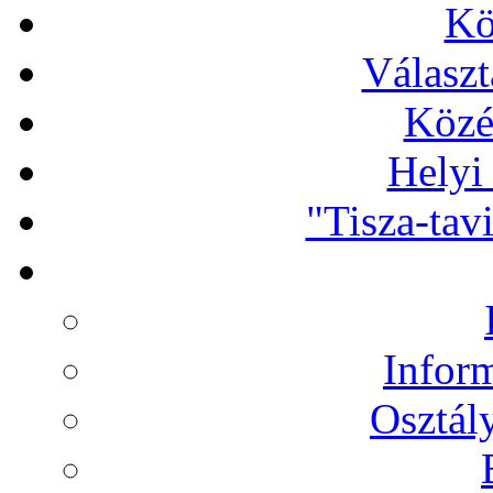
Kö
Választ
Közé
Helyi
"Tisza-tav
Infor
Osztál