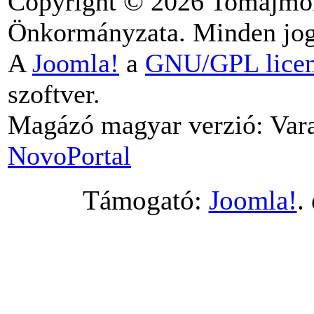
Copyright © 2026 Tomajmo
Önkormányzata. Minden jog 
A
Joomla!
a
GNU/GPL lice
szoftver.
Magázó magyar verzió: Vara
NovoPortal
Támogató:
Joomla!
.