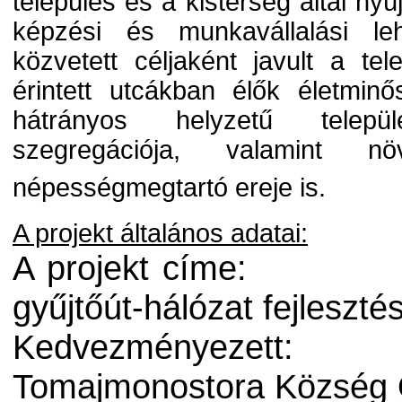
település és a kistérség által nyú
képzési és munkavállalási le
közvetett céljaként javult a tel
érintett utcákban élők életmin
hátrányos helyzetű települ
szegregációja, valamint n
népességmegtartó ereje is.
A projekt általános adatai:
A projekt címe:
gyűjtőút-hálózat fejlesz
Kedvezményezett:
Tomajmonostora Község