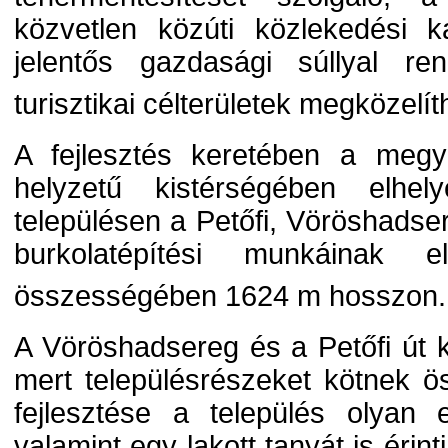
közvetlen közúti közlekedési k
jelentős gazdasági súllyal re
turisztikai célterületek megközelí
A fejlesztés keretében a megy
helyzetű kistérségében elhel
településen a Petőfi, Vöröshads
burkolatépítési munkáinak e
összességében 1624 m hosszon.
A Vöröshadsereg és a Petőfi út k
mert településrészeket kötnek 
fejlesztése a település olyan els
valamint egy lakott tanyát is éri