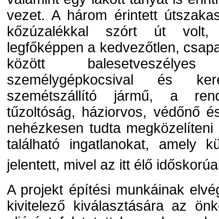
vezet. A három érintett útszakas
kőzúzalékkal szórt út volt,
legfőképpen a kedvezőtlen, csapa
között balesetveszélyes
személygépkocsival és ker
szemétszállító jármű, a ren
tűzoltóság, háziorvos, védőnő 
nehézkesen tudta megközelíteni 
található ingatlanokat, amely 
jelentett, mivel az itt élő idősko
A projekt építési munkáinak el
kivitelező kiválasztására az ö