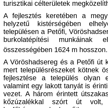
turisztikai célterületek megközelí
A fejlesztés keretében a megy
helyzetű kistérségében elhel
településen a Petőfi, Vöröshads
burkolatépítési munkáinak e
összességében 1624 m hosszon.
A Vöröshadsereg és a Petőfi út k
mert településrészeket kötnek 
fejlesztése a település olyan els
valamint egy lakott tanyát is éri
vezet. A három érintett útszakas
kőzúzalékkal szórt út volt,