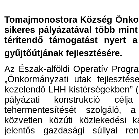
Tomajmonostora Község Önkor
sikeres pályázatával több mint
térítendő támogatást nyert a 
gyűjtőútjának fejlesztésére.
Az Észak-alföldi Operatív Progr
„Önkormányzati utak fejleszté
kezelendő LHH kistérségekben” 
pályázati konstrukció cél
tehermentesítését szolgáló, a
közvetlen közúti közlekedési k
jelentős gazdasági súllyal re