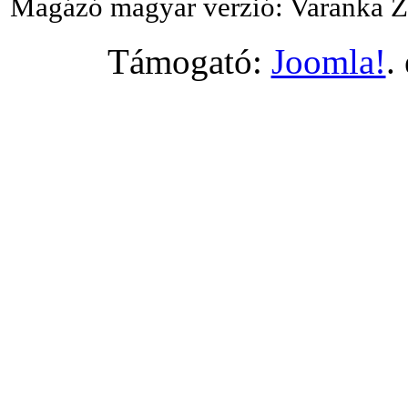
Magázó magyar verzió: Varanka Z
Támogató:
Joomla!
.