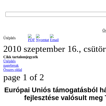
Ös
Útépítés
2010 szeptember 16., csütö
Cikk tartalomjegyzék
Útépítés
pagebreak
Összes oldal
page 1 of 2
Európai Uniós támogatásból há
fejlesztése valósult me