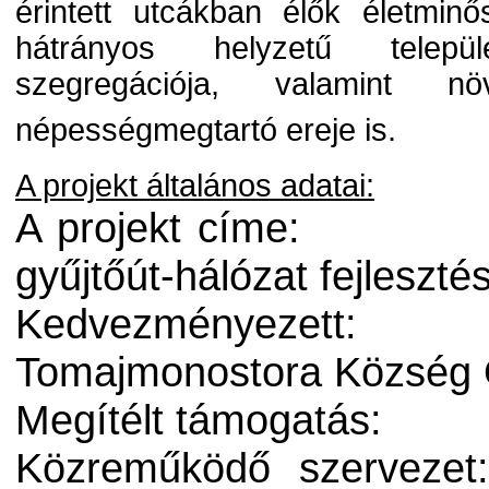
érintett utcákban élők életmin
hátrányos helyzetű települ
szegregációja, valamint n
népességmegtartó ereje is.
A projekt általános adatai:
A projekt címe:
gyűjtőút-hálózat fejlesz
Kedvezményezett:
Tomajmonostora Község
Megítélt támogatás:
Közreműködő szervezet