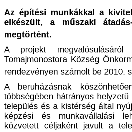
Az építési munkákkal a kivitel
elkészült, a műszaki átadás-
megtörtént.
A projekt megvalósulásáról 
Tomajmonostora Község Önkorm
rendezvényen számolt be 2010. 
A beruházásnak köszönhetőe
többségében hátrányos helyzetű
település és a kistérség által nyú
képzési és munkavállalási le
közvetett céljaként javult a tel