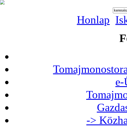
Honlap
Is
F
Tomajmonostora
e-
Tomajmon
Gazdas
-> Közha