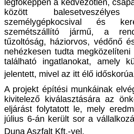
legfőképpen a kedvezőtlen, csapa
között balesetveszélyes
személygépkocsival és ker
szemétszállító jármű, a ren
tűzoltóság, háziorvos, védőnő 
nehézkesen tudta megközelíteni 
található ingatlanokat, amely 
jelentett, mivel az itt élő idősko
A projekt építési munkáinak el
kivitelező kiválasztására az ö
eljárást folytatott le, mely ere
július 6-án került sor a vállalko
Duna Aszfalt Kft.-vel.