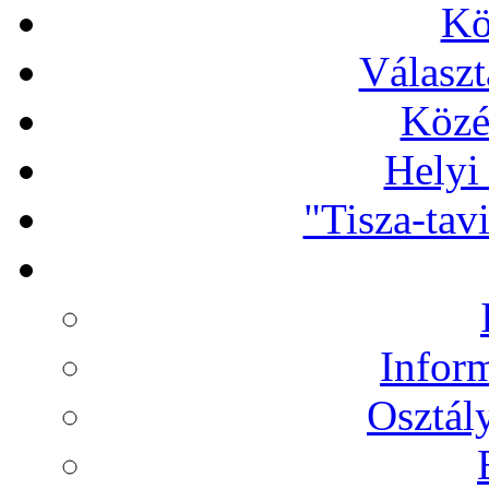
Kö
Választ
Közé
Helyi
"Tisza-tav
Infor
Osztál