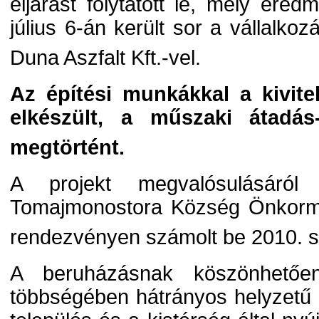
eljárást folytatott le, mely ere
július 6-án került sor a vállalko
Duna Aszfalt Kft.-vel.
Az építési munkákkal a kivitel
elkészült, a műszaki átadás-
megtörtént.
A projekt megvalósulásáról 
Tomajmonostora Község Önkorm
rendezvényen számolt be 2010. 
A beruházásnak köszönhetőe
többségében hátrányos helyzetű