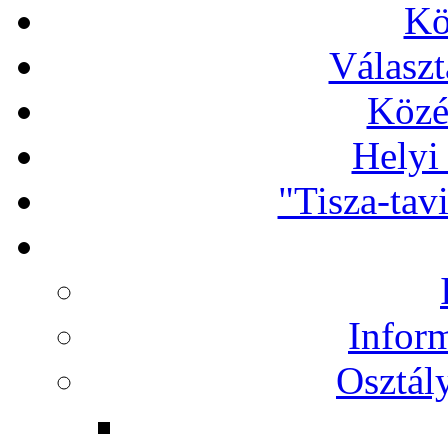
Kö
Választ
Közé
Helyi
"Tisza-tav
Infor
Osztál