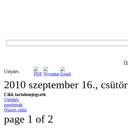
Ös
Útépítés
2010 szeptember 16., csütö
Cikk tartalomjegyzék
Útépítés
pagebreak
Összes oldal
page 1 of 2