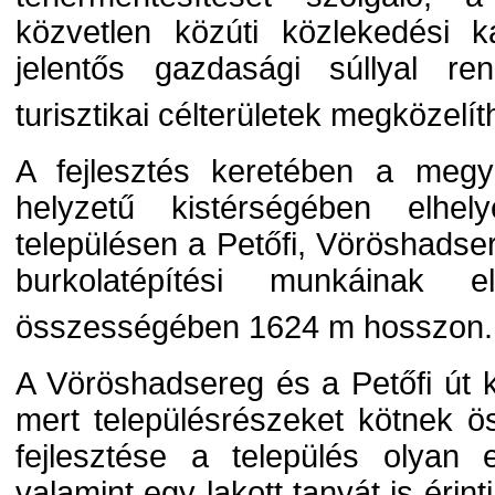
közvetlen közúti közlekedési k
jelentős gazdasági súllyal re
turisztikai célterületek megközelí
A fejlesztés keretében a megy
helyzetű kistérségében elhel
településen a Petőfi, Vöröshads
burkolatépítési munkáinak e
összességében 1624 m hosszon.
A Vöröshadsereg és a Petőfi út k
mert településrészeket kötnek 
fejlesztése a település olyan els
valamint egy lakott tanyát is éri