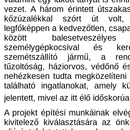
vezet. A három érintett útszakas
kőzúzalékkal szórt út volt,
legfőképpen a kedvezőtlen, csapa
között balesetveszélyes
személygépkocsival és ker
szemétszállító jármű, a ren
tűzoltóság, háziorvos, védőnő 
nehézkesen tudta megközelíteni 
található ingatlanokat, amely 
jelentett, mivel az itt élő idősko
A projekt építési munkáinak el
kivitelező kiválasztására az ö