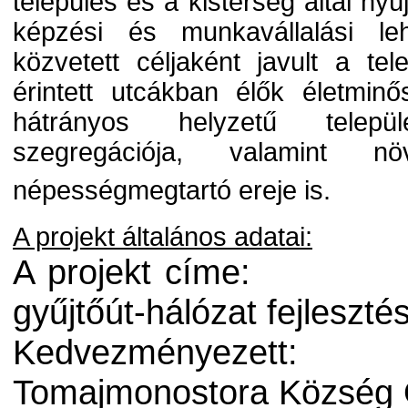
település és a kistérség által nyú
képzési és munkavállalási le
közvetett céljaként javult a tel
érintett utcákban élők életmin
hátrányos helyzetű települ
szegregációja, valamint n
népességmegtartó ereje is.
A projekt általános adatai:
A projekt címe:
gyűjtőút-hálózat fejlesz
Kedvezményezett:
Tomajmonostora Község