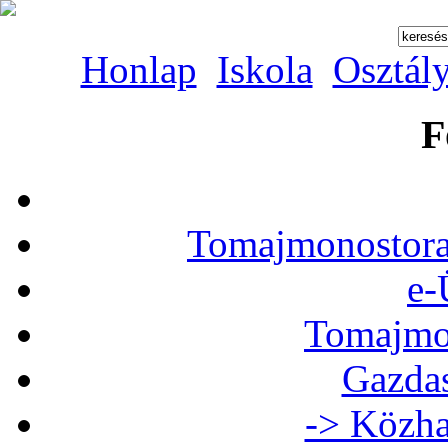
Honlap
Iskola
Osztál
F
Tomajmonostora
e-
Tomajmon
Gazdas
-> Közha