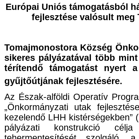
Európai Uniós támogatásból há
fejlesztése valósult me
Tomajmonostora Község Önkor
sikeres pályázatával több mint
térítendő támogatást nyert a 
gyűjtőútjának fejlesztésére.
Az Észak-alföldi Operatív Progr
„Önkormányzati utak fejleszté
kezelendő LHH kistérségekben” 
pályázati konstrukció cél
tehermentesítését szolgáló, a