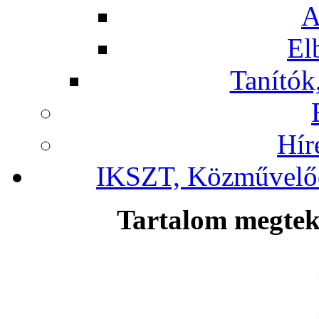
A
El
Tanítók,
Hír
IKSZT, Közművelőd
Tartalom megteki