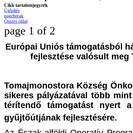
Cikk tartalomjegyzék
Útépítés
pagebreak
Összes oldal
page 1 of 2
Európai Uniós támogatásból há
fejlesztése valósult me
Tomajmonostora Község Önkor
sikeres pályázatával több mint
térítendő támogatást nyert a 
gyűjtőútjának fejlesztésére.
Az Észak-alföldi Operatív Progr