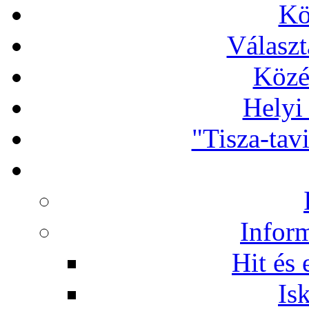
Kö
Választ
Közé
Helyi
"Tisza-tav
Infor
Hit és 
Is