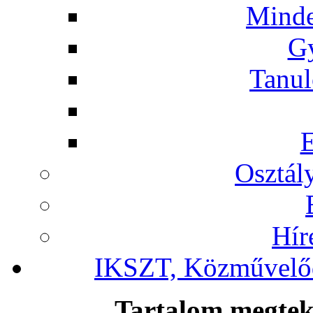
Minde
G
Tanul
Osztál
Hír
IKSZT, Közművelőd
Tartalom megteki