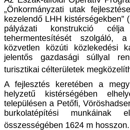
„Önkormányzati utak fejleszté
kezelendő LHH kistérségekben” 
pályázati konstrukció cél
tehermentesítését szolgáló, a
közvetlen közúti közlekedési k
jelentős gazdasági súllyal re
turisztikai célterületek megközelí
A fejlesztés keretében a megy
helyzetű kistérségében elhel
településen a Petőfi, Vöröshads
burkolatépítési munkáinak e
összességében 1624 m hosszon.