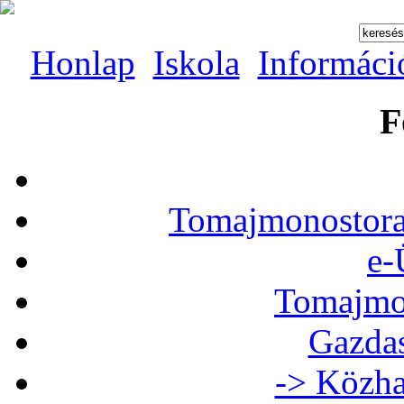
Honlap
Iskola
Informáci
F
Tomajmonostora
e-
Tomajmon
Gazdas
-> Közha