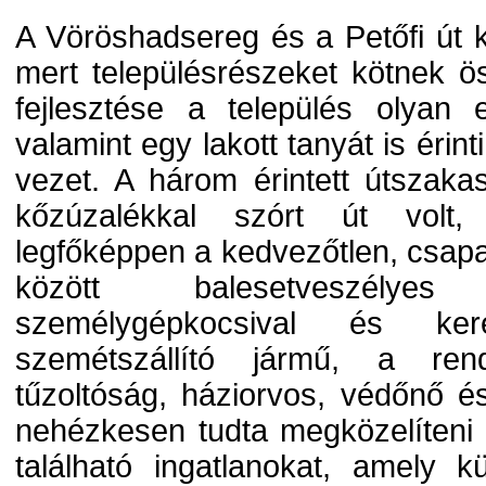
A Vöröshadsereg és a Petőfi út k
mert településrészeket kötnek 
fejlesztése a település olyan els
valamint egy lakott tanyát is éri
vezet. A három érintett útszakas
kőzúzalékkal szórt út volt,
legfőképpen a kedvezőtlen, csapa
között balesetveszélyes
személygépkocsival és ker
szemétszállító jármű, a ren
tűzoltóság, háziorvos, védőnő 
nehézkesen tudta megközelíteni 
található ingatlanokat, amely 