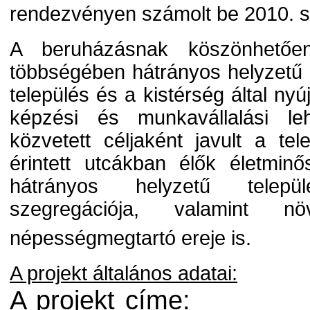
rendezvényen számolt be 2010. 
A beruházásnak köszönhetőe
többségében hátrányos helyzetű
település és a kistérség által nyú
képzési és munkavállalási le
közvetett céljaként javult a tel
érintett utcákban élők életmin
hátrányos helyzetű települ
szegregációja, valamint n
népességmegtartó ereje is.
A projekt általános adatai:
A projekt címe: