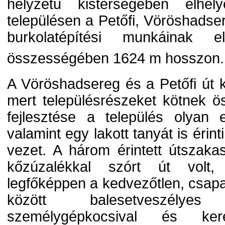
helyzetű kistérségében elhel
településen a Petőfi, Vöröshads
burkolatépítési munkáinak e
összességében 1624 m hosszon.
A Vöröshadsereg és a Petőfi út k
mert településrészeket kötnek 
fejlesztése a település olyan els
valamint egy lakott tanyát is éri
vezet. A három érintett útszakas
kőzúzalékkal szórt út volt,
legfőképpen a kedvezőtlen, csapa
között balesetveszélyes
személygépkocsival és ker