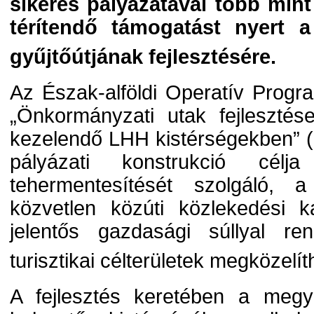
sikeres pályázatával több mint
térítendő támogatást nyert a 
gyűjtőútjának fejlesztésére.
Az Észak-alföldi Operatív Progr
„Önkormányzati utak fejleszté
kezelendő LHH kistérségekben” 
pályázati konstrukció cél
tehermentesítését szolgáló, a
közvetlen közúti közlekedési k
jelentős gazdasági súllyal re
turisztikai célterületek megközelí
A fejlesztés keretében a megy