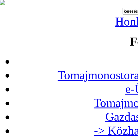
Hon
F
Tomajmonostora
e-
Tomajmon
Gazdas
-> Közha