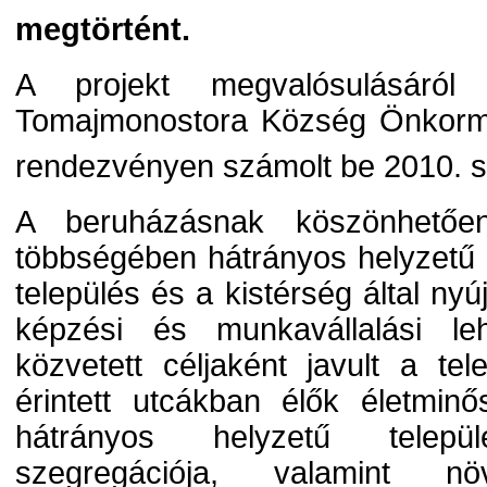
megtörtént.
A projekt megvalósulásáról 
Tomajmonostora Község Önkorm
rendezvényen számolt be 2010. 
A beruházásnak köszönhetőe
többségében hátrányos helyzetű
település és a kistérség által nyú
képzési és munkavállalási le
közvetett céljaként javult a tel
érintett utcákban élők életmin
hátrányos helyzetű települ
szegregációja, valamint n