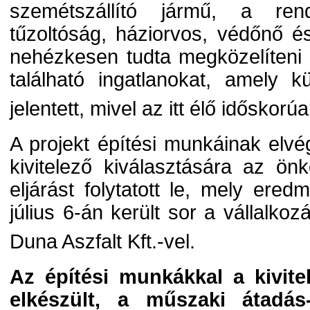
szemétszállító jármű, a ren
tűzoltóság, háziorvos, védőnő 
nehézkesen tudta megközelíteni 
található ingatlanokat, amely 
jelentett, mivel az itt élő idősko
A projekt építési munkáinak el
kivitelező kiválasztására az ö
eljárást folytatott le, mely ere
július 6-án került sor a vállalko
Duna Aszfalt Kft.-vel.
Az építési munkákkal a kivitel
elkészült, a műszaki átadás-