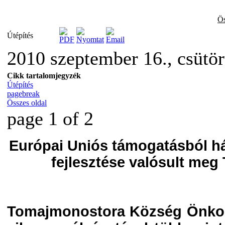
Ös
Útépítés
2010 szeptember 16., csütö
Cikk tartalomjegyzék
Útépítés
pagebreak
Összes oldal
page 1 of 2
Európai Uniós támogatásból há
fejlesztése valósult me
Tomajmonostora Község Önkor