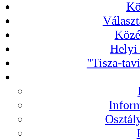
Kö
Választ
Közé
Helyi
"Tisza-tav
Infor
Osztál