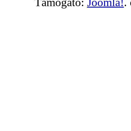
Támogató:
Joomla!
.