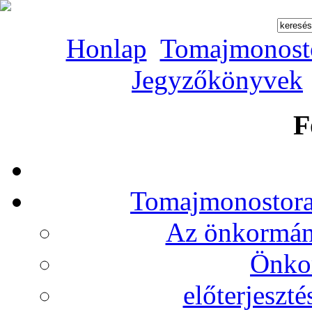
Honlap
Tomajmonost
Jegyzőkönyvek
F
Tomajmonostora
Az önkormány
Önko
előterjeszt