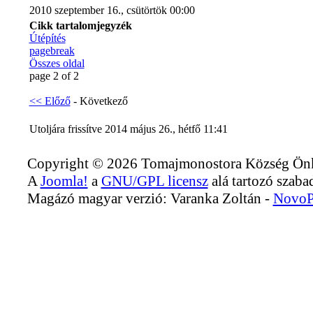
2010 szeptember 16., csütörtök 00:00
Cikk tartalomjegyzék
Útépítés
pagebreak
Összes oldal
page 2 of 2
<< Előző
- Következő
Utoljára frissítve 2014 május 26., hétfő 11:41
Copyright © 2026 Tomajmonostora Község Önko
A
Joomla!
a
GNU/GPL licensz
alá tartozó szabad
Magázó magyar verzió: Varanka Zoltán -
NovoP