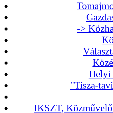
Tomajmon
Gazdas
-> Közha
Kö
Választ
Közé
Helyi
"Tisza-tav
IKSZT, Közművelőd