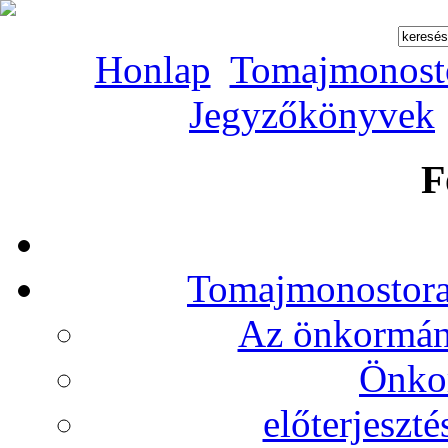
Honlap
Tomajmonost
Jegyzőkönyvek
F
Tomajmonostora
Az önkormány
Önko
előterjeszt