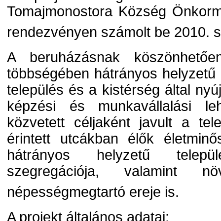
Tomajmonostora Község Önkorm
rendezvényen számolt be 2010. 
A beruházásnak köszönhetőe
többségében hátrányos helyzetű
település és a kistérség által nyú
képzési és munkavállalási le
közvetett céljaként javult a tel
érintett utcákban élők életmin
hátrányos helyzetű települ
szegregációja, valamint n
népességmegtartó ereje is.
A projekt általános adatai: