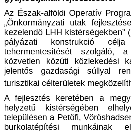
Az Észak-alföldi Operatív Progr
„Önkormányzati utak fejleszté
kezelendő LHH kistérségekben” 
pályázati konstrukció cél
tehermentesítését szolgáló, a
közvetlen közúti közlekedési k
jelentős gazdasági súllyal re
turisztikai célterületek megközelí
A fejlesztés keretében a megy
helyzetű kistérségében elhel
településen a Petőfi, Vöröshads
burkolatépítési munkáinak e