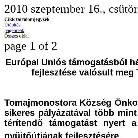
2010 szeptember 16., csütö
Cikk tartalomjegyzék
Útépítés
pagebreak
Összes oldal
page 1 of 2
Európai Uniós támogatásból há
fejlesztése valósult me
Tomajmonostora Község Önkor
sikeres pályázatával több mint
térítendő támogatást nyert a 
gyűjtőútjának fejlesztésére.