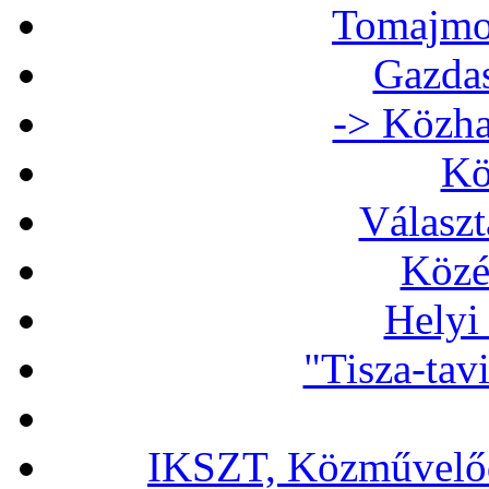
Tomajmon
Gazdas
-> Közha
Kö
Választ
Közé
Helyi
"Tisza-tav
IKSZT, Közművelőd