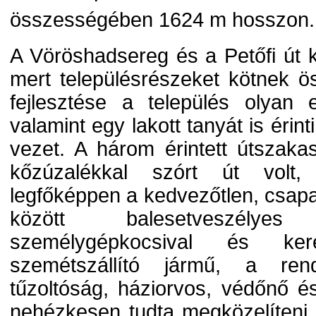
összességében 1624 m hosszon.
A Vöröshadsereg és a Petőfi út k
mert településrészeket kötnek 
fejlesztése a település olyan els
valamint egy lakott tanyát is éri
vezet. A három érintett útszakas
kőzúzalékkal szórt út volt,
legfőképpen a kedvezőtlen, csapa
között balesetveszélyes
személygépkocsival és ker
szemétszállító jármű, a ren
tűzoltóság, háziorvos, védőnő 
nehézkesen tudta megközelíteni 