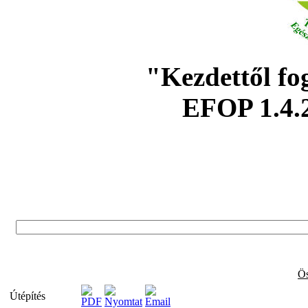
"Kezdettől fo
EFOP 1.4.
Ös
Útépítés