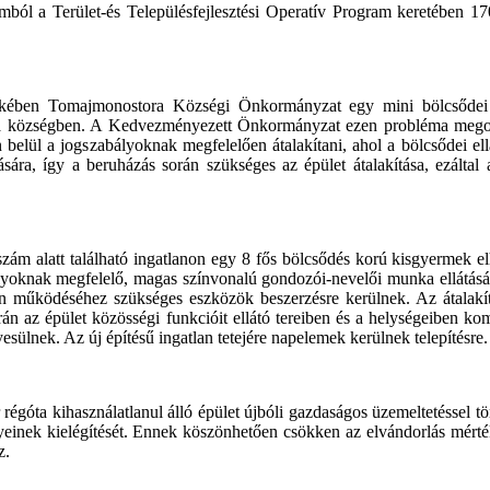
 a Terület-és Településfejlesztési Operatív Program keretében 170,
dekében Tomajmonostora Községi Önkormányzat egy mini bölcsődei f
em a községben. A Kedvezményezett Önkormányzat ezen probléma megol
 belül a jogszabályoknak megfelelően átalakítani, ahol a bölcsődei ellát
ára, így a beruházás során szükséges az épület átalakítása, ezáltal a
zám alatt található ingatlanon egy 8 fős bölcsődés korú kisgyermek el
lyoknak megfelelő, magas színvonalú gondozói-nevelői munka ellátásár
lan működéséhez szükséges eszközök beszerzésre kerülnek. Az átalakí
orán az épület közösségi funkcióit ellátó tereiben és a helységeiben 
ülnek. Az új építésű ingatlan tetejére napelemek kerülnek telepítésre.
régóta kihasználatlanul álló épület újbóli gazdaságos üzemeltetéssel tör
ényeinek kielégítését. Ennek köszönhetően csökken az elvándorlás mért
z.