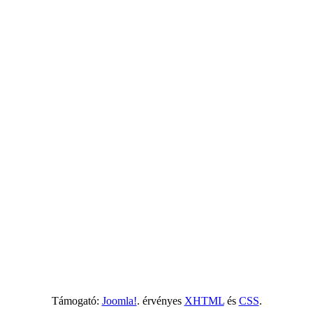
Támogató:
Joomla!
. érvényes
XHTML
és
CSS
.