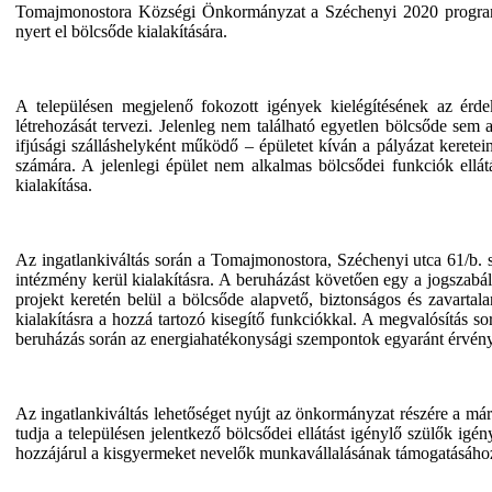
Tomajmonostora Községi Önkormányzat a Széchenyi 2020 programból
nyert el bölcsőde kialakítására.
A településen megjelenő fokozott igények kielégítésének az ér
létrehozását tervezi. Jelenleg nem található egyetlen bölcsőde s
ifjúsági szálláshelyként működő – épületet kíván a pályázat keretein
számára. A jelenlegi épület nem alkalmas bölcsődei funkciók ellátás
kialakítása.
Az ingatlankiváltás során a Tomajmonostora, Széchenyi utca 61/b. s
intézmény kerül kialakításra. A beruházást követően egy a jogszabá
projekt keretén belül a bölcsőde alapvető, biztonságos és zavarta
kialakításra a hozzá tartozó kisegítő funkciókkal. A megvalósítás s
beruházás során az energiahatékonysági szempontok egyaránt érvényes
Az ingatlankiváltás lehetőséget nyújt az önkormányzat részére a már 
tudja a településen jelentkező bölcsődei ellátást igénylő szülők ig
hozzájárul a kisgyermeket nevelők munkavállalásának támogatásáho