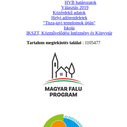
HVB határozatok
Választás 2019
Közérdekű adatok
Helyi adórendeletek
"Tisza-tavi templomok útján"
Iskola
IKSZT, Közművelődési Intézmény és Könyvtár
Tartalom megtekintés találat
: 1105477