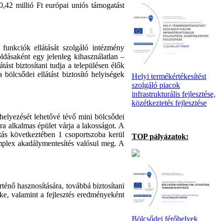
42 millió Ft európai uniós támogatást
unkciók ellátását szolgáló intézmény
dásaként egy jelenleg kihasználatlan –
ást biztosítani tudja a településen élők
 bölcsődei ellátást biztosító helyiségek
Helyi termékértékesítést
szolgáló piacok
infrastrukturális fejlesztése,
közétkeztetés fejlesztése
helyezését lehetővé tévő mini bölcsődei
a alkalmas épület várja a lakosságot. A
tás következtében 1 csoportszoba kerül
TOP pályázatok:
komplex akadálymentesítés valósul meg. A
ténő hasznosítására, továbbá biztosítani
éke, valamint a fejlesztés eredményeként
Bölcsődei férőhelyek