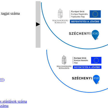
 tagjai száma
!!)
es ajánlások száma
 száma