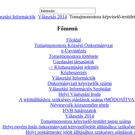
sztási Információk
Választás 2014
Tomajmonostora képviselő-testület
Főmenü
Főoldal
Tomajmonostora Községi Önkormányzat
e-Ügyintézés
Tomajmonostora története
Gazdasági társaságok
-> Közhasznúsági jelentés
Közbeszerzés
Választási Információk
Önkormányzati képviselők száma
Választási Információs Szolgálat
Helyi Váalsztási Iroda
A jelöltállításhoz szükséges ajánlások száma (MÓDOSÍTVA!
Névjegyzék közszemélre tétele
HVB határozatok
Választás 2014
Tomajmonostora képviselő-testület tagjai száma
Helyi egyéni listás önkormányzati képviselőjelölt állításához szükség
Helyi polgármester jelölt állításához szükséges ajánlások