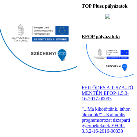
TOP Plusz pályázatok
EFOP pályázatok:
FEJLŐDÉS A TISZA-TÓ
MENTÉN EFOP-1.5.3-
16-2017-00093
"...Ma kikötöttünk, itthon
álmodók!" - Kulturális
programsorozat tiszaparti
gyermekeknek EFOP-
3.3.2-16-2016-00338