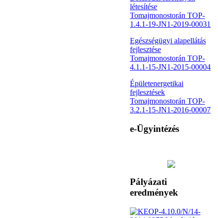
létesítése
Tomajmonostorán TOP-
1.4.1-19-JN1-2019-00031
Egészségügyi alapellátás
fejlesztése
Tomajmonostorán TOP-
4.1.1-15-JN1-2015-00004
Épületenergetikai
fejlesztések
Tomajmonostorán TOP-
3.2.1-15-JN1-2016-00007
e-Ügyintézés
Pályázati
eredmények