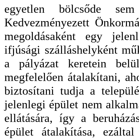
egyetlen bölcsőde se
Kedvezményezett Önkormá
megoldásaként egy jelenl
ifjúsági szálláshelyként mű
a pályázat keretein belü
megfelelően átalakítani, aho
biztosítani tudja a telepü
jelenlegi épület nem alkalm
ellátására, így a beruház
épület átalakítása, ezáltal