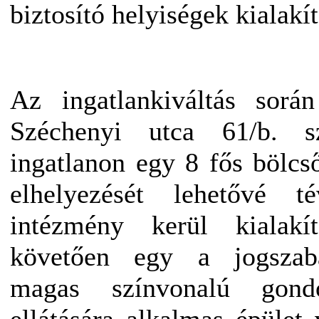
biztosító helyiségek kialakít
Az ingatlankiváltás sorá
Széchenyi utca 61/b. sz
ingatlanon egy 8 fős bölc
elhelyezését lehetővé t
intézmény kerül kialakí
követően egy a jogszabá
magas színvonalú gond
ellátására alkalmas épület 