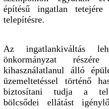
építésű ingatlan tetejér
telepítésre.
Az ingatlankiváltás le
önkormányzat részé
kihasználatlanul álló épü
üzemeltetéssel történő ha
biztosítani tudja a tel
bölcsődei ellátást igény