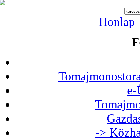
Honlap
F
Tomajmonostora
e-
Tomajmon
Gazdas
-> Közha