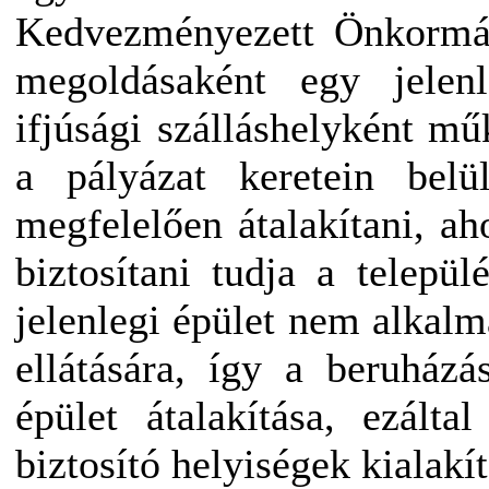
Kedvezményezett Önkormá
megoldásaként egy jelenl
ifjúsági szálláshelyként mű
a pályázat keretein belü
megfelelően átalakítani, aho
biztosítani tudja a telepü
jelenlegi épület nem alkalm
ellátására, így a beruház
épület átalakítása, ezáltal
biztosító helyiségek kialakít