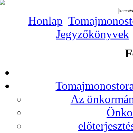
Honlap
Tomajmonost
Jegyzőkönyvek
F
Tomajmonostora
Az önkormány
Önko
előterjeszt