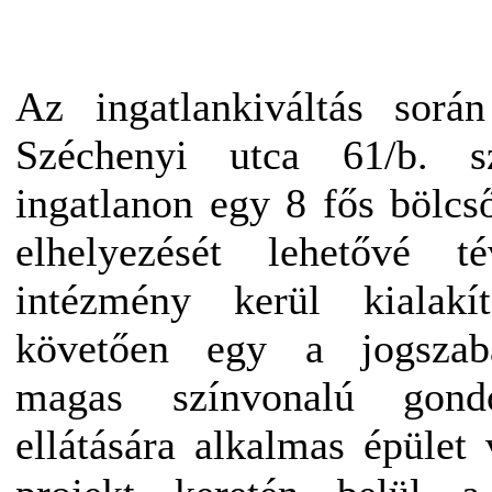
Az ingatlankiváltás sorá
Széchenyi utca 61/b. sz
ingatlanon egy 8 fős bölc
elhelyezését lehetővé t
intézmény kerül kialakí
követően egy a jogszabá
magas színvonalú gond
ellátására alkalmas épület 