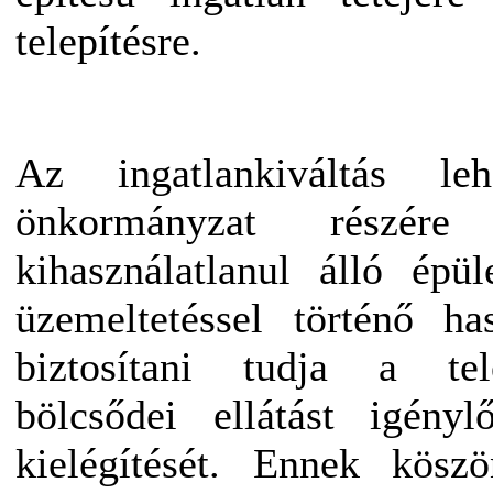
telepítésre.
Az ingatlankiváltás le
önkormányzat részé
kihasználatlanul álló épü
üzemeltetéssel történő ha
biztosítani tudja a tel
bölcsődei ellátást igény
kielégítését. Ennek kösz