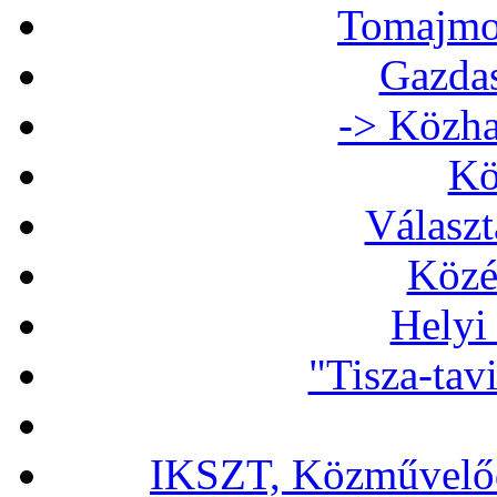
Tomajmon
Gazdas
-> Közha
Kö
Választ
Közé
Helyi
"Tisza-tav
IKSZT, Közművelőd