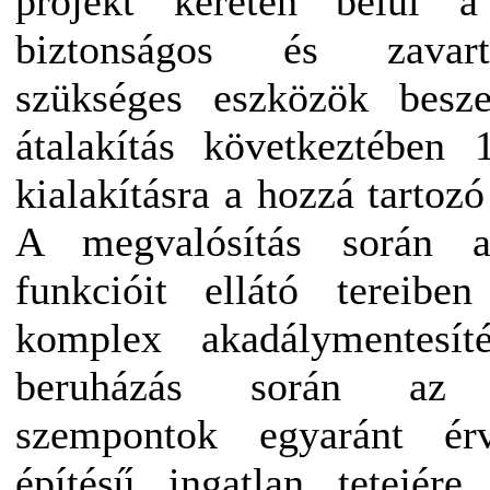
projekt keretén belül a
biztonságos és zavar
szükséges eszközök besze
átalakítás következtében 
kialakításra a hozzá tartozó
A megvalósítás során a
funkcióit ellátó tereibe
komplex akadálymentesí
beruházás során az en
szempontok egyaránt ér
építésű ingatlan tetejér