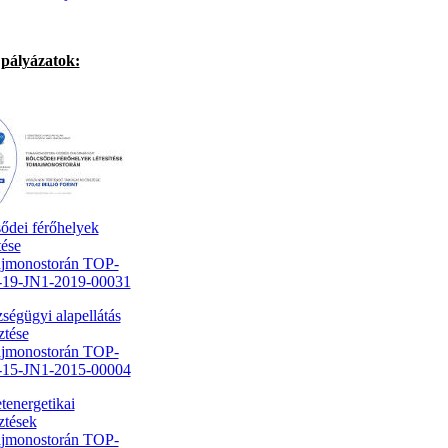
pályázatok:
ődei férőhelyek
tése
jmonostorán TOP-
1-19-JN1-2019-00031
ségügyi alapellátás
ztése
jmonostorán TOP-
1-15-JN1-2015-00004
tenergetikai
sztések
jmonostorán TOP-