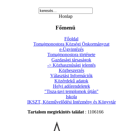
Honlap
Főmenü
Főoldal
Tomajmonostora Községi Önkormányzat
e-Ügyintézés
Tomajmonostora története
Gazdasági társaságok
-> Közhasznúsági jelentés
Közbeszerzés
Választási Információk
Közérdekű adatok
Helyi adórendeletek
"Tisza-tavi templomok útján"
Iskola
IKSZT, Közművelődési Intézmény és Könyvtár
Tartalom megtekintés találat
: 1106166