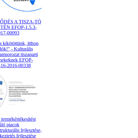
LŐDÉS A TISZA-TÓ
ÉN EFOP-1.5.3-
017-00093
a kikötöttünk, itthon
ók!" - Kulturális
amsorozat tiszaparti
mekeknek EFOP-
2-16-2016-00338
 termékértékesítést
áló piacok
trukturális fejlesztése,
keztetés fejlesztése