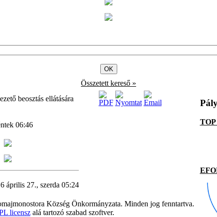
Összetett kereső »
zető beosztás ellátására
Pál
TOP 
éntek 06:46
EFOP
16 április 27., szerda 05:24
majmonostora Község Önkormányzata. Minden jog fenntartva.
L licensz
alá tartozó szabad szoftver.