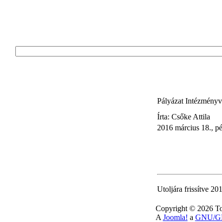
Pályázat Intézményve
Írta: Csőke Attila
2016 március 18., p
Utoljára frissítve 20
Copyright © 2026 To
A
Joomla!
a
GNU/GP