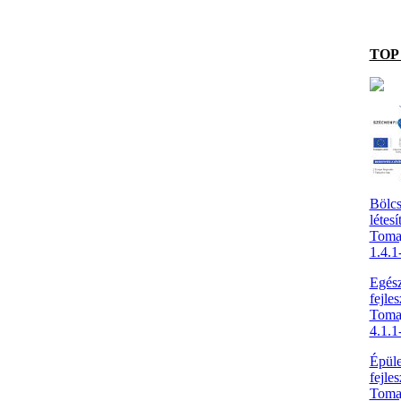
TOP 
Bölcs
létesí
Toma
1.4.
Egész
fejles
Toma
4.1.
Épüle
fejle
Toma