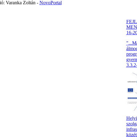
ó: Varanka Zoltán -
NovoPortal
FEJ
MENT
16-2
"...M
álmod
progr
gyer
3.3.
Helyi
szolg
infras
közét