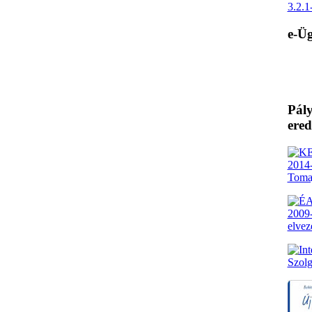
3.2.
e-Üg
Pály
ere