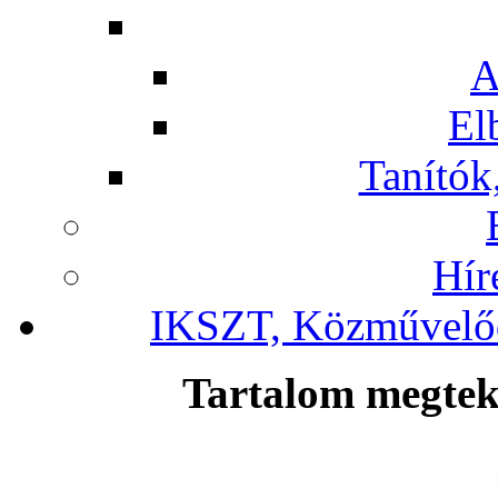
A
El
Tanítók,
Hír
IKSZT, Közművelőd
Tartalom megteki