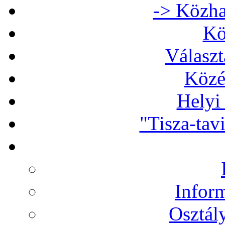
-> Közha
Kö
Választ
Közé
Helyi
"Tisza-tav
Infor
Osztál