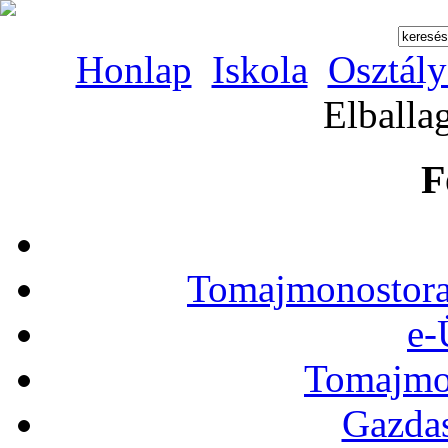
Honlap
Iskola
Osztál
Elballa
F
Tomajmonostora
e-
Tomajmon
Gazdas