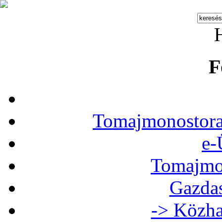
F
Tomajmonostora
e-
Tomajmon
Gazdas
-> Közha