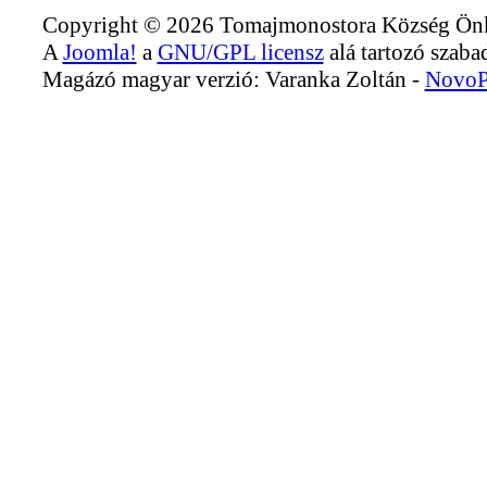
Copyright © 2026 Tomajmonostora Község Önko
A
Joomla!
a
GNU/GPL licensz
alá tartozó szabad
Magázó magyar verzió: Varanka Zoltán -
NovoP