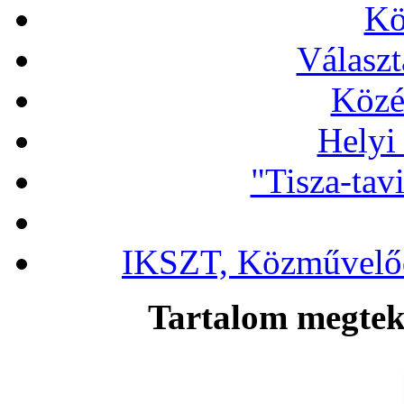
Kö
Választ
Közé
Helyi
"Tisza-tav
IKSZT, Közművelőd
Tartalom megteki