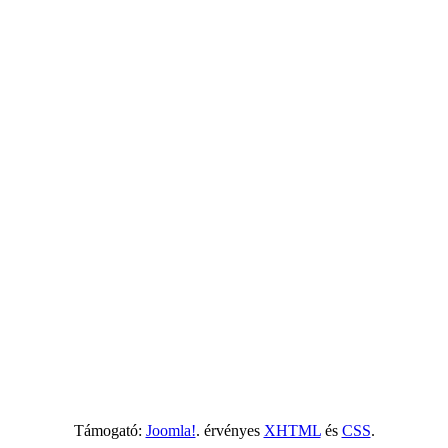
Támogató:
Joomla!
. érvényes
XHTML
és
CSS
.