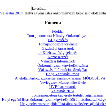
Választás 2014
Helyi egyéni listás önkormányzati képviselőjelölt állí
Főmenü
Főoldal
Tomajmonostora Községi Önkormányzat
e-Ügyintézés
Tomajmonostora története
Gazdasági társaságok
-> Közhasznúsági jelentés
Közbeszerzés
Választási Információk
Önkormányzati képviselők száma
Választási Információs Szolgálat
Helyi Váalsztási Iroda
A jelöltállításhoz szükséges ajánlások száma (MÓDOSÍTVA!
Névjegyzék közszemélre tétele
HVB határozatok
Választás 2014
Tomajmonostora képviselő-testület tagjai száma
Helyi egyéni listás önkormányzati képviselőjelölt állításához szükség
Helyi polgármester jelölt állításához szükséges ajánlások