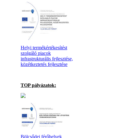
Helyi termékértékesítést
szolgáló piacok
infrastrukturális fejlesztése,
közétkeztetés fejlesztése
TOP pályázatok:
Bölcsődei férőhelyek