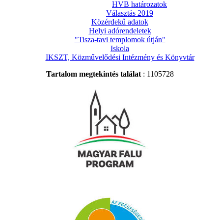
HVB határozatok
Választás 2019
Közérdekű adatok
Helyi adórendeletek
"Tisza-tavi templomok útján"
Iskola
IKSZT, Közművelődési Intézmény és Könyvtár
Tartalom megtekintés találat
: 1105728