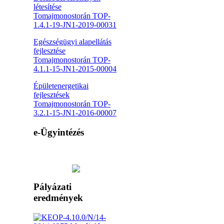
létesítése
Tomajmonostorán TOP-
1.4.1-19-JN1-2019-00031
Egészségügyi alapellátás
fejlesztése
Tomajmonostorán TOP-
4.1.1-15-JN1-2015-00004
Épületenergetikai
fejlesztések
Tomajmonostorán TOP-
3.2.1-15-JN1-2016-00007
e-Ügyintézés
Pályázati
eredmények