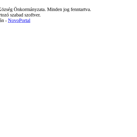
özség Önkormányzata. Minden jog fenntartva.
rtozó szabad szoftver.
án -
NovoPortal