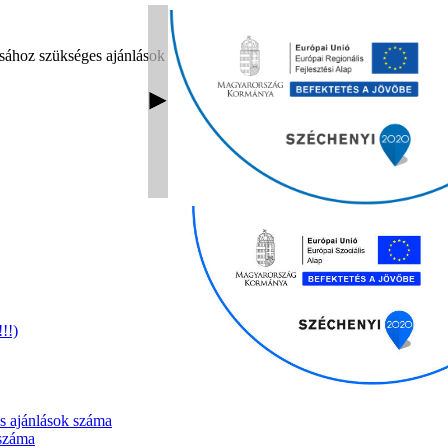
tásához szükséges ajánlások száma
!!)
es ajánlások száma
 száma