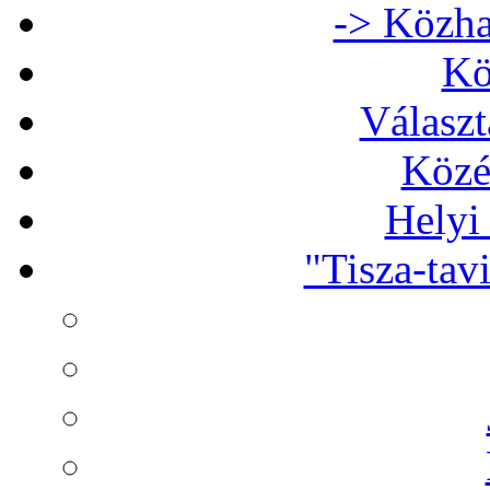
-> Közha
Kö
Választ
Közé
Helyi
"Tisza-tav