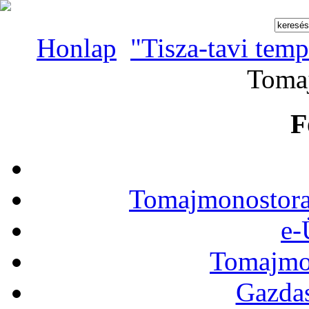
Honlap
"Tisza-tavi tem
Toma
F
Tomajmonostora
e-
Tomajmon
Gazdas