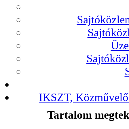
Sajtóközl
Sajtóköz
Üze
Sajtóköz
IKSZT, Közművelőd
Tartalom megteki